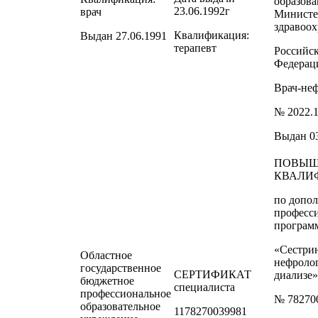
образова
23.06.1992г
врач
Министе
здравоо
Квалификация:
Выдан 27.06.1991
терапевт
Российс
Федерац
Врач-не
№ 2022.
Выдан 03
ПОВЫШ
КВАЛИ
по допо
професс
програм
«Сестрин
Областное
нефроло
государственное
СЕРТИФИКАТ
диализе»
бюджетное
специалиста
профессиональное
№ 78270
образовательное
1178270039981