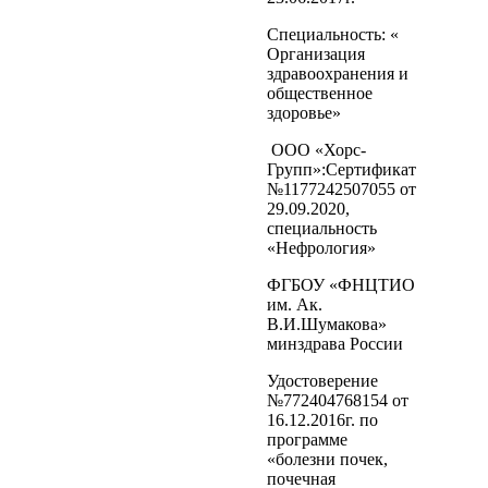
Специальность: «
Организация
здравоохранения и
общественное
здоровье»
ООО «Хорс-
Групп»:Сертификат
№1177242507055 от
29.09.2020,
специальность
«Нефрология»
ФГБОУ «ФНЦТИО
им. Ак.
В.И.Шумакова»
минздрава России
Удостоверение
№772404768154 от
16.12.2016г. по
программе
«болезни почек,
почечная