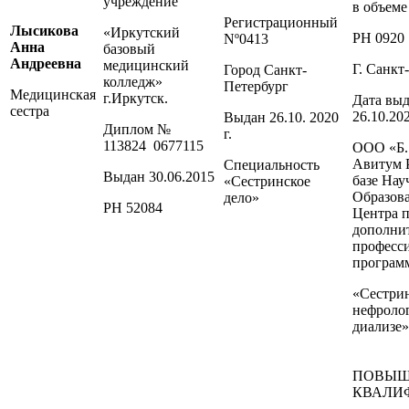
учреждение
в объеме
Регистрационный
Лысикова
«Иркутский
РН 0920
Nº0413
Анна
базовый
Андреевна
медицинский
Г. Санкт
Город Санкт-
колледж»
Петербург
Медицинская
г.Иркутск.
Дата вы
сестра
26.10.20
Выдан 26.10. 2020
Диплом №
г.
113824 0677115
ООО «Б.
Авитум 
Специальность
Выдан 30.06.2015
базе Нау
«Сестринское
Образов
дело»
РН 52084
Центра 
дополни
професс
програм
«Сестрин
нефроло
диализе»
ПОВЫШ
КВАЛИ