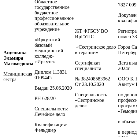
Областное
7827 009
государственное
бюджетное
Докумен
профессиональное
квалифи
образовательное
учреждение
ЖТ ФГБОУ ВО
Регистр
ИрГУПС
помер 3
«Иркутский
базовый
«Сестринское дело
Город Са
медицинский
Ащенкова
в терапии»
Петербу
колледж»
Эльмира
г.Иркутск
Сертификат
Дата выд
Магомедовна
специалиста
2024г.
Диплом 113831
Медицинская
0109445
№ 382408583962
ООО Б. 
сестра
От 23.10.2020
Авитум 
Выдан 25.06.2020
Специальность
по допо
РН 628/20
«Сестринское
професс
дело»
програм
Специальность:
«Гемоди
Лечебное дело
в объеме
Квалификация:
Фельдшер
в период