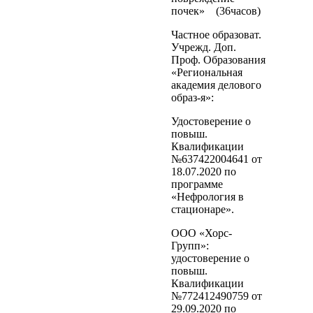
почек» (36часов)
Частное образоват.
Учрежд. Доп.
Проф. Образования
«Региональная
академия делового
образ-я»:
Удостоверение о
повыш.
Квалификации
№637422004641 от
18.07.2020 по
программе
«Нефрология в
стационаре».
ООО «Хорс-
Групп»:
удостоверение о
повыш.
Квалификации
№772412490759 от
29.09.2020 по