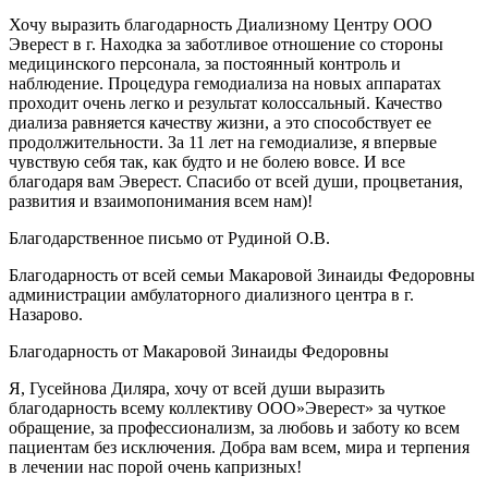
Хочу выразить благодарность Диализному Центру ООО
Эверест в г. Находка за заботливое отношение со стороны
медицинского персонала, за постоянный контроль и
наблюдение. Процедура гемодиализа на новых аппаратах
проходит очень легко и результат колоссальный. Качество
диализа равняется качеству жизни, а это способствует ее
продолжительности. За 11 лет на гемодиализе, я впервые
чувствую себя так, как будто и не болею вовсе. И все
благодаря вам Эверест. Спасибо от всей души, процветания,
развития и взаимопонимания всем нам)!
Благодарственное письмо от Рудиной О.В.
Благодарность от всей семьи Макаровой Зинаиды Федоровны
администрации амбулаторного диализного центра в г.
Назарово.
Благодарность от Макаровой Зинаиды Федоровны
Я, Гусейнова Диляра, хочу от всей души выразить
благодарность всему коллективу ООО»Эверест» за чуткое
обращение, за профессионализм, за любовь и заботу ко всем
пациентам без исключения. Добра вам всем, мира и терпения
в лечении нас порой очень капризных!