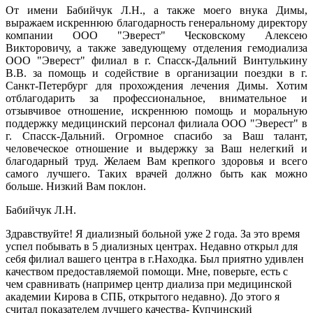
От имени Бабийчук Л.Н., а также моего внука Димы,
выражаем искреннюю благодарность генеральному директору
компании ООО "Эверест" Ческовскому Алексею
Викторовичу, а также заведующему отделения гемодиализа
ООО "Эверест" филиал в г. Спасск-Дальний Винтулькину
В.В. за помощь и содействие в организации поездки в г.
Санкт-Петербург для прохождения лечения Димы. Хотим
отблагодарить за профессиональное, внимательное и
отзывчивое отношение, искреннюю помощь и моральную
поддержку медицинский персонал филиала ООО "Эверест" в
г. Спасск-Дальний. Огромное спасибо за Ваш талант,
человеческое отношение и выдержку за Ваш нелегкий и
благодарный труд. Желаем Вам крепкого здоровья и всего
самого лучшего. Таких врачей должно быть как можно
больше. Низкий Вам поклон.
Бабийчук Л.Н.
Здравствуйте! Я диализный больной уже 2 года. За это время
успел побывать в 5 диализных центрах. Недавно открыл для
себя филиал вашего центра в г.Находка. Был приятно удивлен
качеством предоставляемой помощи. Мне, поверьте, есть с
чем сравнивать (например центр диализа при медицинской
академии Кирова в СПБ, открытого недавно). До этого я
считал показателем лучшего качества- Купчинский