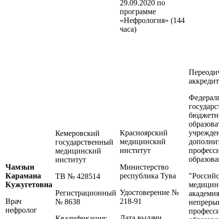
29.09.2020 по
программе
«Нефрология» (144
часа)
Переоди
аккреди
Федерал
государс
бюджетн
образова
Красноярский
учрежде
Кемеровский
медицинский
дополни
государственный
институт
професс
медицинский
образова
институт
Чамзын
Министерство
Карамана
республика Тува
"Российс
ТВ № 428514
Кужугетовна
медицин
Удостоверение №
Регистрационный
академи
Врач
218-91
№ 8638
непреры
нефролог
професс
Дата выдачи
Квалификация: