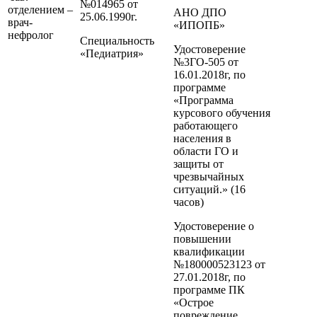
№014965 от
отделением –
АНО ДПО
25.06.1990г.
врач-
«ИПОПБ»
нефролог
Специальность
Удостоверение
«Педиатрия»
№3ГО-505 от
16.01.2018г, по
программе
«Программа
курсового обучения
работающего
населения в
области ГО и
защиты от
чрезвычайных
ситуаций.» (16
часов)
Удостоверение о
повышении
квалификации
№180000523123 от
27.01.2018г, по
программе ПК
«Острое
повреждение