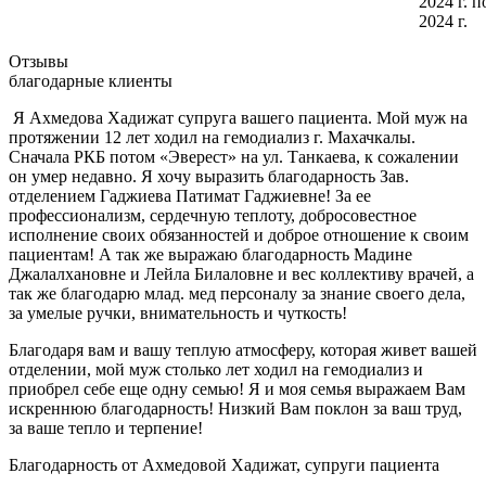
2024 г. п
2024 г.
Отзывы
благодарные клиенты
Я Ахмедова Хадижат супруга вашего пациента. Мой муж на
протяжении 12 лет ходил на гемодиализ г. Махачкалы.
Сначала РКБ потом «Эверест» на ул. Танкаева, к сожалении
он умер недавно. Я хочу выразить благодарность Зав.
отделением Гаджиева Патимат Гаджиевне! За ее
профессионализм, сердечную теплоту, добросовестное
исполнение своих обязанностей и доброе отношение к своим
пациентам! А так же выражаю благодарность Мадине
Джалалхановне и Лейла Билаловне и вес коллективу врачей, а
так же благодарю млад. мед персоналу за знание своего дела,
за умелые ручки, внимательность и чуткость!
Благодаря вам и вашу теплую атмосферу, которая живет вашей
отделении, мой муж столько лет ходил на гемодиализ и
приобрел себе еще одну семью! Я и моя семья выражаем Вам
искреннюю благодарность! Низкий Вам поклон за ваш труд,
за ваше тепло и терпение!
Благодарность от Ахмедовой Хадижат, супруги пациента